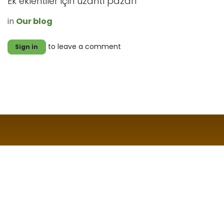
Ek eklentiler için uzantı pazarı
in
Our blog
to leave a comment
Sign in